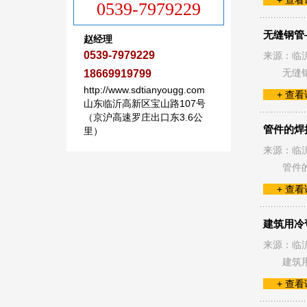
+ 查
0539-7979229
无缝钢管
赵经理
0539-7979229
来源：临
无缝
18669919799
http://www.sdtianyougg.com
+ 查
山东临沂高新区宝山路107号
（京沪高速罗庄出口东3.6公
管件的焊
里）
来源：临
管件
+ 查
建筑用冷
来源：临
建筑
+ 查