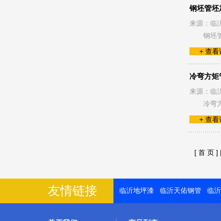
钢坯管坯
来源：临
钢坯
+ 查
冷弯方矩
来源：临
冷弯
+ 查
[ 首 页 ]
友情链接
临沂地坪漆
临沂天佑钢管
临沂