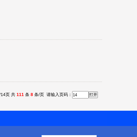
/14页 共
111
条
8
条/页
请输入页码：