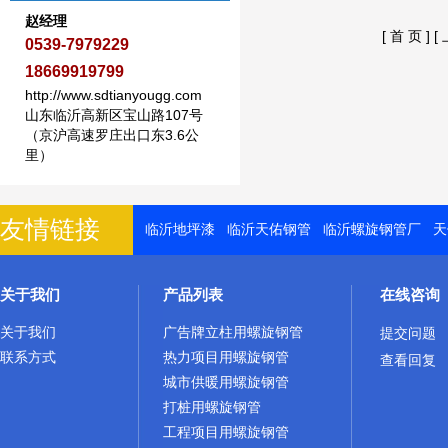
赵经理
[ 首 页 ]
[
0539-7979229
18669919799
http://www.sdtianyougg.com
山东临沂高新区宝山路107号
（京沪高速罗庄出口东3.6公
里）
友情链接
临沂地坪漆
临沂天佑钢管
临沂螺旋钢管厂
天
关于我们
产品列表
在线咨询
关于我们
广告牌立柱用螺旋钢管
提交问题
联系方式
热力项目用螺旋钢管
查看回复
城市供暖用螺旋钢管
打桩用螺旋钢管
工程项目用螺旋钢管