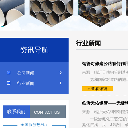
行业新闻
资讯导航
钢管对修建公路有何作
来源：临沂天佑钢管制造
公司新闻
党和国家对道路的施
行业新闻
+ 查看详细
临沂天佑钢管——无缝
联系我们
来源：临沂天佑钢管制造
CONTACT US
一段渗氮化工艺;它的
氮化层浅、尺、J 精密、
全国服务热线：